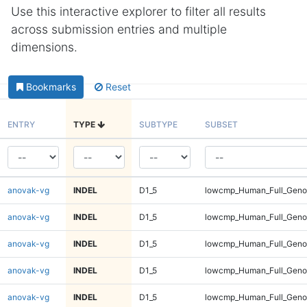
Use this interactive explorer to filter all results
across submission entries and multiple
dimensions.
Bookmarks
Reset
ENTRY
TYPE
SUBTYPE
SUBSET
anovak-vg
INDEL
D1_5
lowcmp_Human_Full_Genom
anovak-vg
INDEL
D1_5
lowcmp_Human_Full_Genom
anovak-vg
INDEL
D1_5
lowcmp_Human_Full_Geno
anovak-vg
INDEL
D1_5
lowcmp_Human_Full_Geno
anovak-vg
INDEL
D1_5
lowcmp_Human_Full_Geno