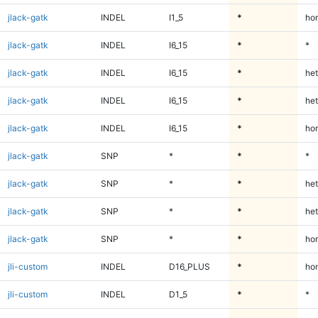
jlack-gatk
INDEL
I1_5
*
ho
jlack-gatk
INDEL
I6_15
*
*
jlack-gatk
INDEL
I6_15
*
het
jlack-gatk
INDEL
I6_15
*
het
jlack-gatk
INDEL
I6_15
*
ho
jlack-gatk
SNP
*
*
*
jlack-gatk
SNP
*
*
het
jlack-gatk
SNP
*
*
het
jlack-gatk
SNP
*
*
ho
jli-custom
INDEL
D16_PLUS
*
ho
jli-custom
INDEL
D1_5
*
*