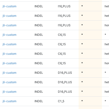
jli-custom
INDEL
I16_PLUS
*
het
jli-custom
INDEL
I16_PLUS
*
het
jli-custom
INDEL
I16_PLUS
*
ho
jli-custom
INDEL
C6_15
*
*
jli-custom
INDEL
C6_15
*
het
jli-custom
INDEL
C6_15
*
het
jli-custom
INDEL
C6_15
*
ho
jli-custom
INDEL
D16_PLUS
*
*
jli-custom
INDEL
D16_PLUS
*
het
jli-custom
INDEL
D16_PLUS
*
het
jli-custom
INDEL
C1_5
*
*