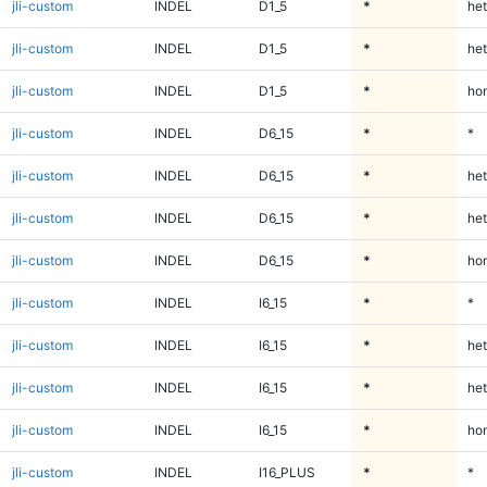
jli-custom
INDEL
D1_5
*
het
jli-custom
INDEL
D1_5
*
het
jli-custom
INDEL
D1_5
*
ho
jli-custom
INDEL
D6_15
*
*
jli-custom
INDEL
D6_15
*
het
jli-custom
INDEL
D6_15
*
het
jli-custom
INDEL
D6_15
*
ho
jli-custom
INDEL
I6_15
*
*
jli-custom
INDEL
I6_15
*
het
jli-custom
INDEL
I6_15
*
het
jli-custom
INDEL
I6_15
*
ho
jli-custom
INDEL
I16_PLUS
*
*