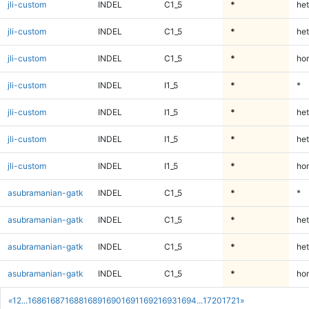
jli-custom
INDEL
C1_5
*
het
jli-custom
INDEL
C1_5
*
het
jli-custom
INDEL
C1_5
*
ho
jli-custom
INDEL
I1_5
*
*
jli-custom
INDEL
I1_5
*
het
jli-custom
INDEL
I1_5
*
het
jli-custom
INDEL
I1_5
*
ho
asubramanian-gatk
INDEL
C1_5
*
*
asubramanian-gatk
INDEL
C1_5
*
het
asubramanian-gatk
INDEL
C1_5
*
het
asubramanian-gatk
INDEL
C1_5
*
ho
«
1
2
...
1686
1687
1688
1689
1690
1691
1692
1693
1694
...
1720
1721
»