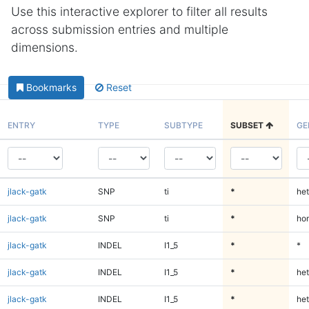
Use this interactive explorer to filter all results
across submission entries and multiple
dimensions.
Bookmarks
Reset
ENTRY
TYPE
SUBTYPE
SUBSET
GE
jlack-gatk
SNP
ti
*
het
jlack-gatk
SNP
ti
*
ho
jlack-gatk
INDEL
I1_5
*
*
jlack-gatk
INDEL
I1_5
*
het
jlack-gatk
INDEL
I1_5
*
het