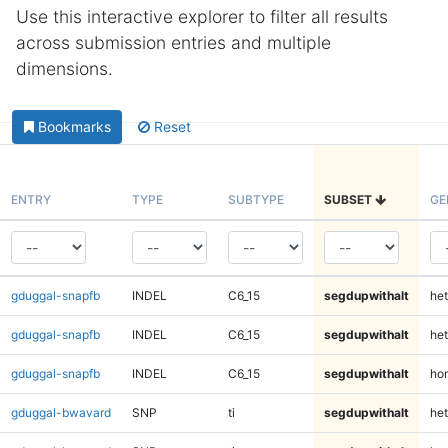
Use this interactive explorer to filter all results
across submission entries and multiple
dimensions.
Bookmarks
Reset
ENTRY
TYPE
SUBTYPE
SUBSET
GE
gduggal-snapfb
INDEL
C6_15
segdupwithalt
het
gduggal-snapfb
INDEL
C6_15
segdupwithalt
het
gduggal-snapfb
INDEL
C6_15
segdupwithalt
ho
gduggal-bwavard
SNP
ti
segdupwithalt
het