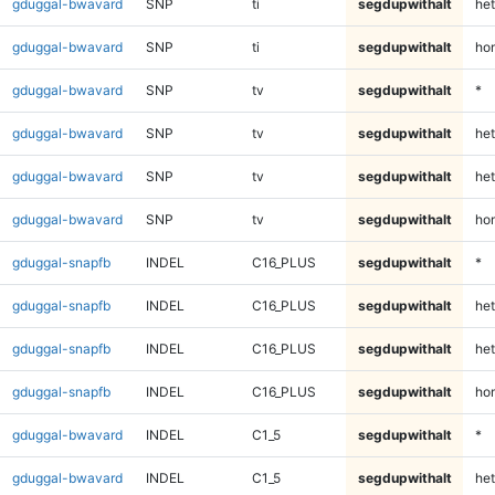
gduggal-bwavard
SNP
ti
segdupwithalt
het
gduggal-bwavard
SNP
ti
segdupwithalt
ho
gduggal-bwavard
SNP
tv
segdupwithalt
*
gduggal-bwavard
SNP
tv
segdupwithalt
het
gduggal-bwavard
SNP
tv
segdupwithalt
het
gduggal-bwavard
SNP
tv
segdupwithalt
ho
gduggal-snapfb
INDEL
C16_PLUS
segdupwithalt
*
gduggal-snapfb
INDEL
C16_PLUS
segdupwithalt
het
gduggal-snapfb
INDEL
C16_PLUS
segdupwithalt
het
gduggal-snapfb
INDEL
C16_PLUS
segdupwithalt
ho
gduggal-bwavard
INDEL
C1_5
segdupwithalt
*
gduggal-bwavard
INDEL
C1_5
segdupwithalt
het