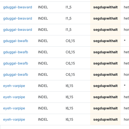
gduggal-bwavard
INDEL
I1_5
segdupwithalt
het
gduggal-bwavard
INDEL
I1_5
segdupwithalt
het
gduggal-bwavard
INDEL
I1_5
segdupwithalt
ho
gduggal-bwafb
INDEL
C6_15
segdupwithalt
*
gduggal-bwafb
INDEL
C6_15
segdupwithalt
het
gduggal-bwafb
INDEL
C6_15
segdupwithalt
het
gduggal-bwafb
INDEL
C6_15
segdupwithalt
ho
eyeh-varpipe
INDEL
I6_15
segdupwithalt
*
eyeh-varpipe
INDEL
I6_15
segdupwithalt
het
eyeh-varpipe
INDEL
I6_15
segdupwithalt
het
eyeh-varpipe
INDEL
I6_15
segdupwithalt
ho