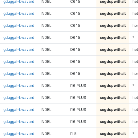
gduggal-bwavard
INDEL
C6_15
segdupwithalt
het
gduggal-bwavard
INDEL
C6_15
segdupwithalt
het
gduggal-bwavard
INDEL
C6_15
segdupwithalt
ho
gduggal-bwavard
INDEL
D6_15
segdupwithalt
*
gduggal-bwavard
INDEL
D6_15
segdupwithalt
het
gduggal-bwavard
INDEL
D6_15
segdupwithalt
het
gduggal-bwavard
INDEL
D6_15
segdupwithalt
ho
gduggal-bwavard
INDEL
I16_PLUS
segdupwithalt
*
gduggal-bwavard
INDEL
I16_PLUS
segdupwithalt
het
gduggal-bwavard
INDEL
I16_PLUS
segdupwithalt
het
gduggal-bwavard
INDEL
I16_PLUS
segdupwithalt
ho
gduggal-bwavard
INDEL
I1_5
segdupwithalt
*