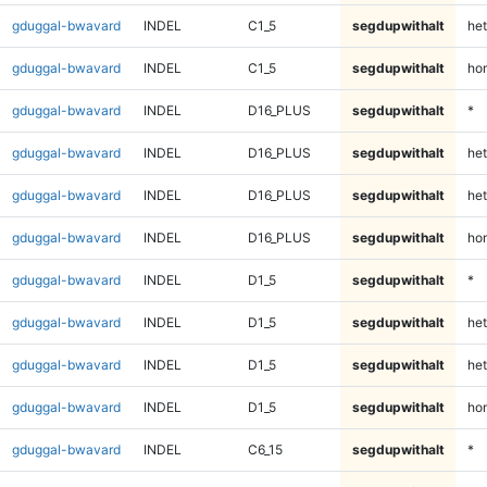
gduggal-bwavard
INDEL
C1_5
segdupwithalt
het
gduggal-bwavard
INDEL
C1_5
segdupwithalt
ho
gduggal-bwavard
INDEL
D16_PLUS
segdupwithalt
*
gduggal-bwavard
INDEL
D16_PLUS
segdupwithalt
het
gduggal-bwavard
INDEL
D16_PLUS
segdupwithalt
het
gduggal-bwavard
INDEL
D16_PLUS
segdupwithalt
ho
gduggal-bwavard
INDEL
D1_5
segdupwithalt
*
gduggal-bwavard
INDEL
D1_5
segdupwithalt
het
gduggal-bwavard
INDEL
D1_5
segdupwithalt
het
gduggal-bwavard
INDEL
D1_5
segdupwithalt
ho
gduggal-bwavard
INDEL
C6_15
segdupwithalt
*