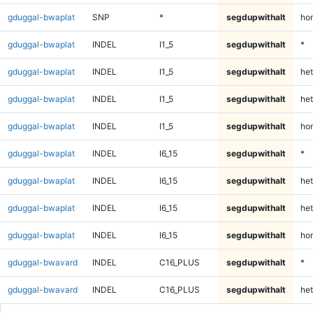
gduggal-bwaplat
SNP
*
segdupwithalt
ho
gduggal-bwaplat
INDEL
I1_5
segdupwithalt
*
gduggal-bwaplat
INDEL
I1_5
segdupwithalt
het
gduggal-bwaplat
INDEL
I1_5
segdupwithalt
het
gduggal-bwaplat
INDEL
I1_5
segdupwithalt
ho
gduggal-bwaplat
INDEL
I6_15
segdupwithalt
*
gduggal-bwaplat
INDEL
I6_15
segdupwithalt
het
gduggal-bwaplat
INDEL
I6_15
segdupwithalt
het
gduggal-bwaplat
INDEL
I6_15
segdupwithalt
ho
gduggal-bwavard
INDEL
C16_PLUS
segdupwithalt
*
gduggal-bwavard
INDEL
C16_PLUS
segdupwithalt
het