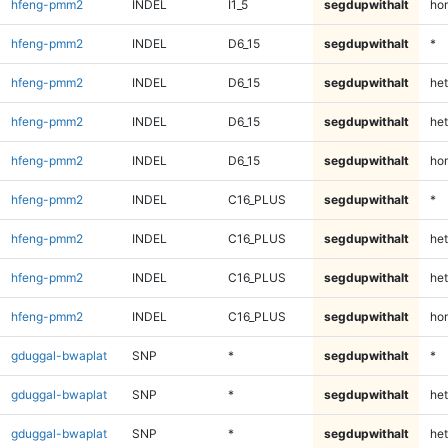
hfeng-pmm2
INDEL
I1_5
segdupwithalt
ho
hfeng-pmm2
INDEL
D6_15
segdupwithalt
*
hfeng-pmm2
INDEL
D6_15
segdupwithalt
het
hfeng-pmm2
INDEL
D6_15
segdupwithalt
het
hfeng-pmm2
INDEL
D6_15
segdupwithalt
ho
hfeng-pmm2
INDEL
C16_PLUS
segdupwithalt
*
hfeng-pmm2
INDEL
C16_PLUS
segdupwithalt
het
hfeng-pmm2
INDEL
C16_PLUS
segdupwithalt
het
hfeng-pmm2
INDEL
C16_PLUS
segdupwithalt
ho
gduggal-bwaplat
SNP
*
segdupwithalt
*
gduggal-bwaplat
SNP
*
segdupwithalt
het
gduggal-bwaplat
SNP
*
segdupwithalt
het