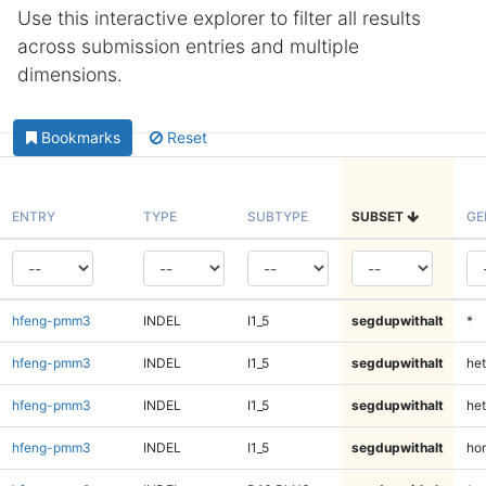
Use this interactive explorer to filter all results
across submission entries and multiple
dimensions.
Bookmarks
Reset
ENTRY
TYPE
SUBTYPE
SUBSET
GE
hfeng-pmm3
INDEL
I1_5
segdupwithalt
*
hfeng-pmm3
INDEL
I1_5
segdupwithalt
het
hfeng-pmm3
INDEL
I1_5
segdupwithalt
het
hfeng-pmm3
INDEL
I1_5
segdupwithalt
ho