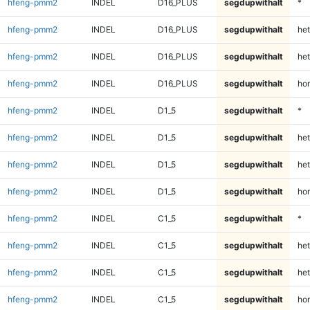
hfeng-pmm2
INDEL
D16_PLUS
segdupwithalt
*
hfeng-pmm2
INDEL
D16_PLUS
segdupwithalt
het
hfeng-pmm2
INDEL
D16_PLUS
segdupwithalt
het
hfeng-pmm2
INDEL
D16_PLUS
segdupwithalt
ho
hfeng-pmm2
INDEL
D1_5
segdupwithalt
*
hfeng-pmm2
INDEL
D1_5
segdupwithalt
het
hfeng-pmm2
INDEL
D1_5
segdupwithalt
het
hfeng-pmm2
INDEL
D1_5
segdupwithalt
ho
hfeng-pmm2
INDEL
C1_5
segdupwithalt
*
hfeng-pmm2
INDEL
C1_5
segdupwithalt
het
hfeng-pmm2
INDEL
C1_5
segdupwithalt
het
hfeng-pmm2
INDEL
C1_5
segdupwithalt
ho