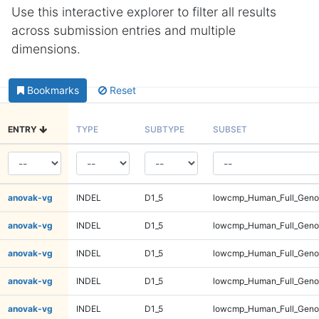
Use this interactive explorer to filter all results
across submission entries and multiple
dimensions.
Bookmarks
Reset
ENTRY
TYPE
SUBTYPE
SUBSET
anovak-vg
INDEL
D1_5
lowcmp_Human_Full_Genom
anovak-vg
INDEL
D1_5
lowcmp_Human_Full_Genom
anovak-vg
INDEL
D1_5
lowcmp_Human_Full_Geno
anovak-vg
INDEL
D1_5
lowcmp_Human_Full_Geno
anovak-vg
INDEL
D1_5
lowcmp_Human_Full_Geno