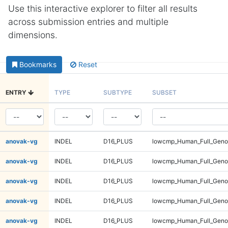
Use this interactive explorer to filter all results
across submission entries and multiple
dimensions.
Bookmarks
Reset
ENTRY
TYPE
SUBTYPE
SUBSET
anovak-vg
INDEL
D16_PLUS
lowcmp_Human_Full_Genom
anovak-vg
INDEL
D16_PLUS
lowcmp_Human_Full_Genom
anovak-vg
INDEL
D16_PLUS
lowcmp_Human_Full_Genom
anovak-vg
INDEL
D16_PLUS
lowcmp_Human_Full_Genom
anovak-vg
INDEL
D16_PLUS
lowcmp_Human_Full_Genom