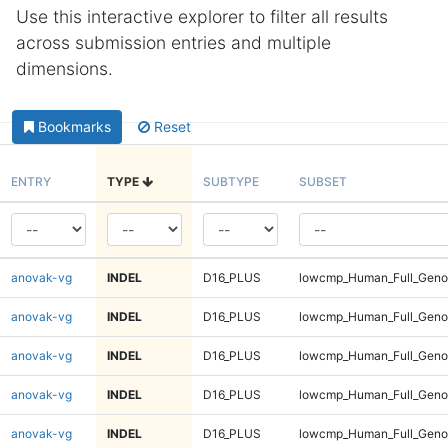
Use this interactive explorer to filter all results
across submission entries and multiple
dimensions.
Bookmarks
Reset
ENTRY
TYPE
SUBTYPE
SUBSET
anovak-vg
INDEL
D16_PLUS
lowcmp_Human_Full_Genom
anovak-vg
INDEL
D16_PLUS
lowcmp_Human_Full_Genom
anovak-vg
INDEL
D16_PLUS
lowcmp_Human_Full_Genom
anovak-vg
INDEL
D16_PLUS
lowcmp_Human_Full_Genom
anovak-vg
INDEL
D16_PLUS
lowcmp_Human_Full_Genom