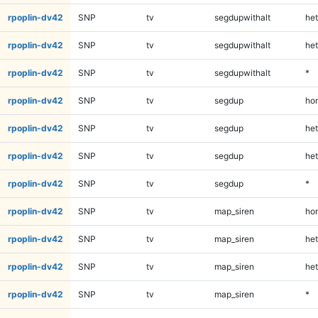
rpoplin-dv42
SNP
tv
segdupwithalt
het
rpoplin-dv42
SNP
tv
segdupwithalt
het
rpoplin-dv42
SNP
tv
segdupwithalt
*
rpoplin-dv42
SNP
tv
segdup
ho
rpoplin-dv42
SNP
tv
segdup
het
rpoplin-dv42
SNP
tv
segdup
het
rpoplin-dv42
SNP
tv
segdup
*
rpoplin-dv42
SNP
tv
map_siren
ho
rpoplin-dv42
SNP
tv
map_siren
het
rpoplin-dv42
SNP
tv
map_siren
het
rpoplin-dv42
SNP
tv
map_siren
*