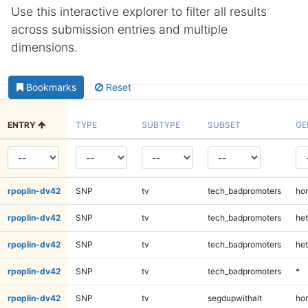
Use this interactive explorer to filter all results
across submission entries and multiple
dimensions.
Bookmarks
Reset
ENTRY
TYPE
SUBTYPE
SUBSET
GE
rpoplin-dv42
SNP
tv
tech_badpromoters
ho
rpoplin-dv42
SNP
tv
tech_badpromoters
het
rpoplin-dv42
SNP
tv
tech_badpromoters
het
rpoplin-dv42
SNP
tv
tech_badpromoters
*
rpoplin-dv42
SNP
tv
segdupwithalt
ho