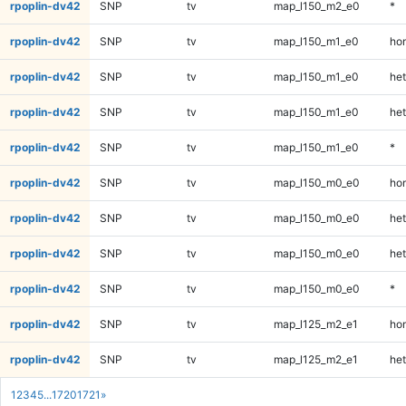
rpoplin-dv42
SNP
tv
map_l150_m2_e0
*
rpoplin-dv42
SNP
tv
map_l150_m1_e0
ho
rpoplin-dv42
SNP
tv
map_l150_m1_e0
het
rpoplin-dv42
SNP
tv
map_l150_m1_e0
het
rpoplin-dv42
SNP
tv
map_l150_m1_e0
*
rpoplin-dv42
SNP
tv
map_l150_m0_e0
ho
rpoplin-dv42
SNP
tv
map_l150_m0_e0
het
rpoplin-dv42
SNP
tv
map_l150_m0_e0
het
rpoplin-dv42
SNP
tv
map_l150_m0_e0
*
rpoplin-dv42
SNP
tv
map_l125_m2_e1
ho
rpoplin-dv42
SNP
tv
map_l125_m2_e1
het
1
2
3
4
5
...
1720
1721
»