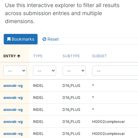
Use this interactive explorer to filter all results
across submission entries and multiple
dimensions.
Bookmarks
Reset
ENTRY
TYPE
SUBTYPE
SUBSET
anovak-vg
INDEL
D16_PLUS
*
anovak-vg
INDEL
D16_PLUS
*
anovak-vg
INDEL
D16_PLUS
*
anovak-vg
INDEL
D16_PLUS
HG002complexvar
anovak-vg
INDEL
D16_PLUS
HG002complexvar