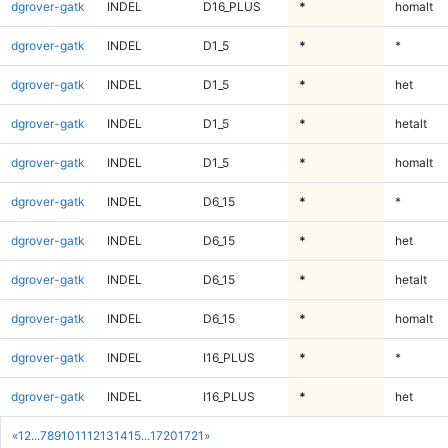
dgrover-gatk
INDEL
D16_PLUS
*
homalt
dgrover-gatk
INDEL
D1_5
*
*
dgrover-gatk
INDEL
D1_5
*
het
dgrover-gatk
INDEL
D1_5
*
hetalt
dgrover-gatk
INDEL
D1_5
*
homalt
dgrover-gatk
INDEL
D6_15
*
*
dgrover-gatk
INDEL
D6_15
*
het
dgrover-gatk
INDEL
D6_15
*
hetalt
dgrover-gatk
INDEL
D6_15
*
homalt
dgrover-gatk
INDEL
I16_PLUS
*
*
dgrover-gatk
INDEL
I16_PLUS
*
het
«
1
2
...
7
8
9
10
11
12
13
14
15
...
1720
1721
»