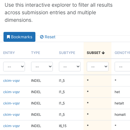
Use this interactive explorer to filter all results
across submission entries and multiple
dimensions.
Bookmarks
Reset
ENTRY
TYPE
SUBTYPE
SUBSET
GENOTY
ckim-vqsr
INDEL
I1_5
*
*
ckim-vqsr
INDEL
I1_5
*
het
ckim-vqsr
INDEL
I1_5
*
hetalt
ckim-vqsr
INDEL
I1_5
*
homalt
ckim-vqsr
INDEL
I6_15
*
*