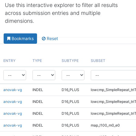
Use this interactive explorer to filter all results
across submission entries and multiple
dimensions.
Bookmarks
Reset
ENTRY
TYPE
SUBTYPE
SUBSET
anovak-vg
INDEL
D16_PLUS
lowcmp_SimpleRepeat_tri
anovak-vg
INDEL
D16_PLUS
lowcmp_SimpleRepeat_tri
anovak-vg
INDEL
D16_PLUS
lowcmp_SimpleRepeat_tri
anovak-vg
INDEL
D16_PLUS
map_l100_m0_e0