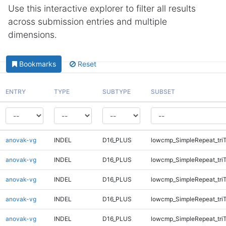
Use this interactive explorer to filter all results
across submission entries and multiple
dimensions.
Bookmarks
Reset
ENTRY
TYPE
SUBTYPE
SUBSET
anovak-vg
INDEL
D16_PLUS
lowcmp_SimpleRepeat_tri
anovak-vg
INDEL
D16_PLUS
lowcmp_SimpleRepeat_tri
anovak-vg
INDEL
D16_PLUS
lowcmp_SimpleRepeat_tri
anovak-vg
INDEL
D16_PLUS
lowcmp_SimpleRepeat_tri
anovak-vg
INDEL
D16_PLUS
lowcmp_SimpleRepeat_tri