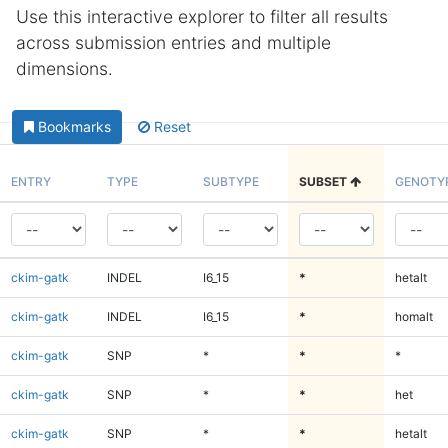
Use this interactive explorer to filter all results
across submission entries and multiple
dimensions.
Bookmarks
Reset
ENTRY
TYPE
SUBTYPE
SUBSET
GENOTY
ckim-gatk
INDEL
I6_15
*
hetalt
ckim-gatk
INDEL
I6_15
*
homalt
ckim-gatk
SNP
*
*
*
ckim-gatk
SNP
*
*
het
ckim-gatk
SNP
*
*
hetalt