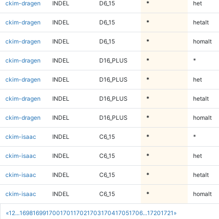
ckim-dragen
INDEL
D6_15
*
het
ckim-dragen
INDEL
D6_15
*
hetalt
ckim-dragen
INDEL
D6_15
*
homalt
ckim-dragen
INDEL
D16_PLUS
*
*
ckim-dragen
INDEL
D16_PLUS
*
het
ckim-dragen
INDEL
D16_PLUS
*
hetalt
ckim-dragen
INDEL
D16_PLUS
*
homalt
ckim-isaac
INDEL
C6_15
*
*
ckim-isaac
INDEL
C6_15
*
het
ckim-isaac
INDEL
C6_15
*
hetalt
ckim-isaac
INDEL
C6_15
*
homalt
«
1
2
...
1698
1699
1700
1701
1702
1703
1704
1705
1706
...
1720
1721
»