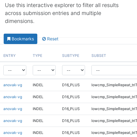
Use this interactive explorer to filter all results
across submission entries and multiple
dimensions.
Bookmarks
Reset
ENTRY
TYPE
SUBTYPE
SUBSET
anovak-vg
INDEL
D16_PLUS
lowcmp_SimpleRepeat_tri
anovak-vg
INDEL
D16_PLUS
lowcmp_SimpleRepeat_tri
anovak-vg
INDEL
D16_PLUS
lowcmp_SimpleRepeat_tri
anovak-vg
INDEL
D16_PLUS
lowcmp_SimpleRepeat_tri
anovak-vg
INDEL
D16_PLUS
lowcmp_SimpleRepeat_tri