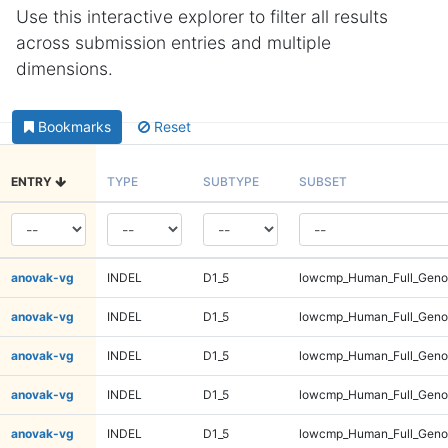
Use this interactive explorer to filter all results
across submission entries and multiple
dimensions.
Bookmarks
Reset
ENTRY
TYPE
SUBTYPE
SUBSET
anovak-vg
INDEL
D1_5
lowcmp_Human_Full_Genom
anovak-vg
INDEL
D1_5
lowcmp_Human_Full_Genom
anovak-vg
INDEL
D1_5
lowcmp_Human_Full_Geno
anovak-vg
INDEL
D1_5
lowcmp_Human_Full_Geno
anovak-vg
INDEL
D1_5
lowcmp_Human_Full_Geno