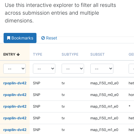
Use this interactive explorer to filter all results
across submission entries and multiple
dimensions.
Bookmarks
Reset
ENTRY
TYPE
SUBTYPE
SUBSET
GE
rpoplin-dv42
SNP
tv
map_l150_m0_e0
het
rpoplin-dv42
SNP
tv
map_l150_m0_e0
ho
rpoplin-dv42
SNP
tv
map_l150_m1_e0
*
rpoplin-dv42
SNP
tv
map_l150_m1_e0
het
rpoplin-dv42
SNP
tv
map_l150_m1_e0
het