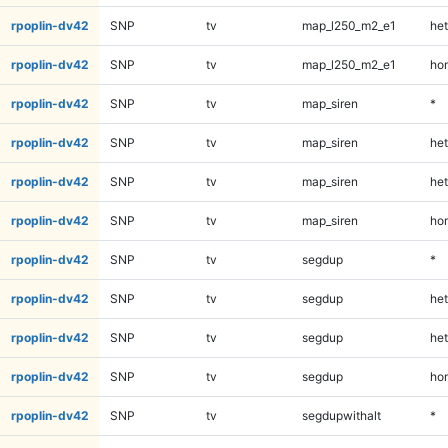
rpoplin-dv42
SNP
tv
map_l250_m2_e1
het
rpoplin-dv42
SNP
tv
map_l250_m2_e1
ho
rpoplin-dv42
SNP
tv
map_siren
*
rpoplin-dv42
SNP
tv
map_siren
het
rpoplin-dv42
SNP
tv
map_siren
het
rpoplin-dv42
SNP
tv
map_siren
ho
rpoplin-dv42
SNP
tv
segdup
*
rpoplin-dv42
SNP
tv
segdup
het
rpoplin-dv42
SNP
tv
segdup
het
rpoplin-dv42
SNP
tv
segdup
ho
rpoplin-dv42
SNP
tv
segdupwithalt
*