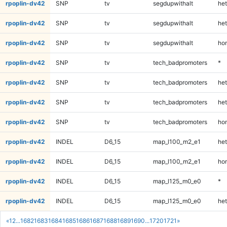
rpoplin-dv42
SNP
tv
segdupwithalt
het
rpoplin-dv42
SNP
tv
segdupwithalt
het
rpoplin-dv42
SNP
tv
segdupwithalt
ho
rpoplin-dv42
SNP
tv
tech_badpromoters
*
rpoplin-dv42
SNP
tv
tech_badpromoters
het
rpoplin-dv42
SNP
tv
tech_badpromoters
het
rpoplin-dv42
SNP
tv
tech_badpromoters
ho
rpoplin-dv42
INDEL
D6_15
map_l100_m2_e1
het
rpoplin-dv42
INDEL
D6_15
map_l100_m2_e1
ho
rpoplin-dv42
INDEL
D6_15
map_l125_m0_e0
*
rpoplin-dv42
INDEL
D6_15
map_l125_m0_e0
het
«
1
2
...
1682
1683
1684
1685
1686
1687
1688
1689
1690
...
1720
1721
»