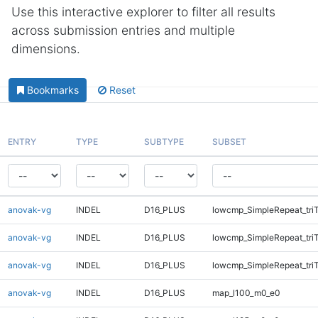
Use this interactive explorer to filter all results
across submission entries and multiple
dimensions.
Bookmarks
Reset
ENTRY
TYPE
SUBTYPE
SUBSET
anovak-vg
INDEL
D16_PLUS
lowcmp_SimpleRepeat_tri
anovak-vg
INDEL
D16_PLUS
lowcmp_SimpleRepeat_tri
anovak-vg
INDEL
D16_PLUS
lowcmp_SimpleRepeat_tri
anovak-vg
INDEL
D16_PLUS
map_l100_m0_e0