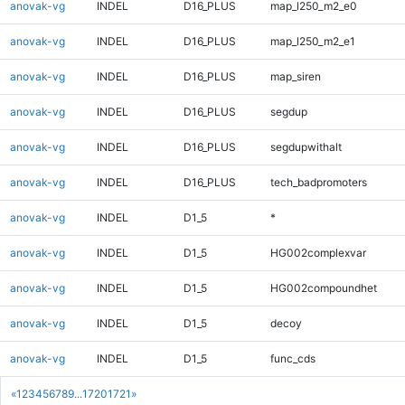
anovak-vg
INDEL
D16_PLUS
map_l250_m2_e0
anovak-vg
INDEL
D16_PLUS
map_l250_m2_e1
anovak-vg
INDEL
D16_PLUS
map_siren
anovak-vg
INDEL
D16_PLUS
segdup
anovak-vg
INDEL
D16_PLUS
segdupwithalt
anovak-vg
INDEL
D16_PLUS
tech_badpromoters
anovak-vg
INDEL
D1_5
*
anovak-vg
INDEL
D1_5
HG002complexvar
anovak-vg
INDEL
D1_5
HG002compoundhet
anovak-vg
INDEL
D1_5
decoy
anovak-vg
INDEL
D1_5
func_cds
«
1
2
3
4
5
6
7
8
9
...
1720
1721
»