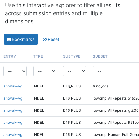
Use this interactive explorer to filter all results
across submission entries and multiple
dimensions.
Bookmarks
Reset
ENTRY
TYPE
SUBTYPE
SUBSET
anovak-vg
INDEL
D16_PLUS
func_cds
anovak-vg
INDEL
D16_PLUS
lowcmp_AllRepeats_51to2
anovak-vg
INDEL
D16_PLUS
lowcmp_AllRepeats_gt200
anovak-vg
INDEL
D16_PLUS
lowcmp_AllRepeats_lt51bp
anovak-vg
INDEL
D16_PLUS
lowcmp_Human_Full_Gen