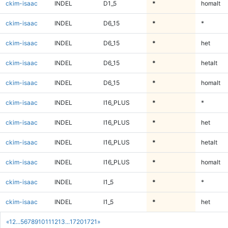
ckim-isaac
INDEL
D1_5
*
homalt
ckim-isaac
INDEL
D6_15
*
*
ckim-isaac
INDEL
D6_15
*
het
ckim-isaac
INDEL
D6_15
*
hetalt
ckim-isaac
INDEL
D6_15
*
homalt
ckim-isaac
INDEL
I16_PLUS
*
*
ckim-isaac
INDEL
I16_PLUS
*
het
ckim-isaac
INDEL
I16_PLUS
*
hetalt
ckim-isaac
INDEL
I16_PLUS
*
homalt
ckim-isaac
INDEL
I1_5
*
*
ckim-isaac
INDEL
I1_5
*
het
«
1
2
...
5
6
7
8
9
10
11
12
13
...
1720
1721
»