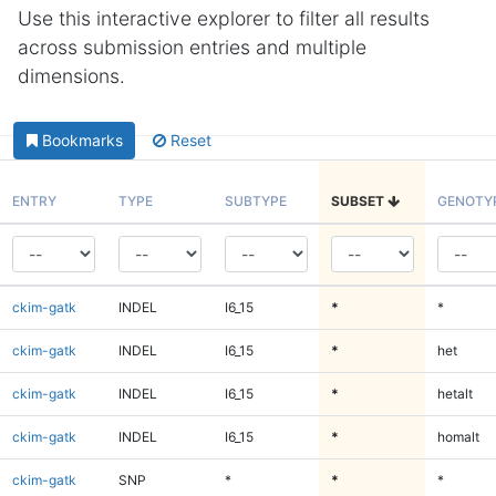
Use this interactive explorer to filter all results
across submission entries and multiple
dimensions.
Bookmarks
Reset
ENTRY
TYPE
SUBTYPE
SUBSET
GENOTY
ckim-gatk
INDEL
I6_15
*
*
ckim-gatk
INDEL
I6_15
*
het
ckim-gatk
INDEL
I6_15
*
hetalt
ckim-gatk
INDEL
I6_15
*
homalt
ckim-gatk
SNP
*
*
*