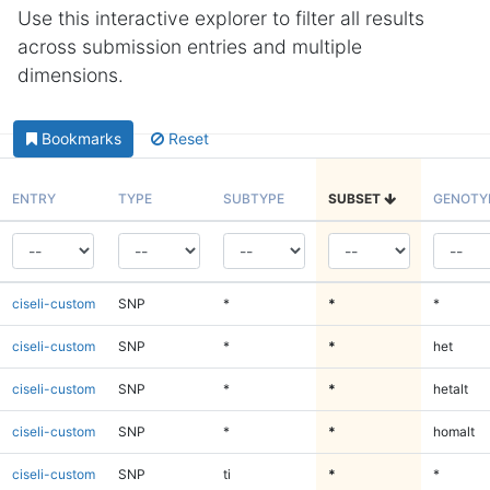
Use this interactive explorer to filter all results
across submission entries and multiple
dimensions.
Bookmarks
Reset
ENTRY
TYPE
SUBTYPE
SUBSET
GENOTY
ciseli-custom
SNP
*
*
*
ciseli-custom
SNP
*
*
het
ciseli-custom
SNP
*
*
hetalt
ciseli-custom
SNP
*
*
homalt
ciseli-custom
SNP
ti
*
*