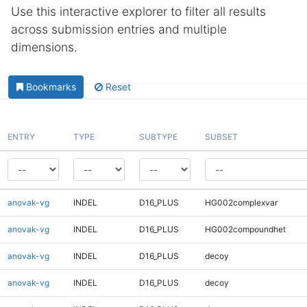
Use this interactive explorer to filter all results
across submission entries and multiple
dimensions.
Bookmarks
Reset
ENTRY
TYPE
SUBTYPE
SUBSET
anovak-vg
INDEL
D16_PLUS
HG002complexvar
anovak-vg
INDEL
D16_PLUS
HG002compoundhet
anovak-vg
INDEL
D16_PLUS
decoy
anovak-vg
INDEL
D16_PLUS
decoy