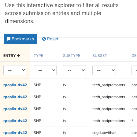
Use this interactive explorer to filter all results
across submission entries and multiple
dimensions.
Bookmarks
Reset
ENTRY
TYPE
SUBTYPE
SUBSET
GE
rpoplin-dv42
SNP
tv
tech_badpromoters
ho
rpoplin-dv42
SNP
tv
tech_badpromoters
het
rpoplin-dv42
SNP
tv
tech_badpromoters
het
rpoplin-dv42
SNP
tv
tech_badpromoters
*
rpoplin-dv42
SNP
tv
segdupwithalt
ho