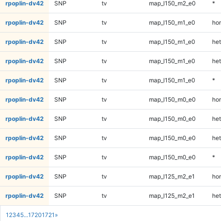
rpoplin-dv42
SNP
tv
map_l150_m2_e0
*
rpoplin-dv42
SNP
tv
map_l150_m1_e0
ho
rpoplin-dv42
SNP
tv
map_l150_m1_e0
het
rpoplin-dv42
SNP
tv
map_l150_m1_e0
het
rpoplin-dv42
SNP
tv
map_l150_m1_e0
*
rpoplin-dv42
SNP
tv
map_l150_m0_e0
ho
rpoplin-dv42
SNP
tv
map_l150_m0_e0
het
rpoplin-dv42
SNP
tv
map_l150_m0_e0
het
rpoplin-dv42
SNP
tv
map_l150_m0_e0
*
rpoplin-dv42
SNP
tv
map_l125_m2_e1
ho
rpoplin-dv42
SNP
tv
map_l125_m2_e1
het
1
2
3
4
5
...
1720
1721
»