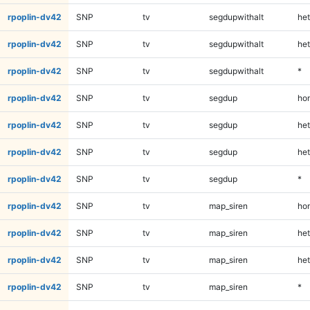
rpoplin-dv42
SNP
tv
segdupwithalt
het
rpoplin-dv42
SNP
tv
segdupwithalt
het
rpoplin-dv42
SNP
tv
segdupwithalt
*
rpoplin-dv42
SNP
tv
segdup
ho
rpoplin-dv42
SNP
tv
segdup
het
rpoplin-dv42
SNP
tv
segdup
het
rpoplin-dv42
SNP
tv
segdup
*
rpoplin-dv42
SNP
tv
map_siren
ho
rpoplin-dv42
SNP
tv
map_siren
het
rpoplin-dv42
SNP
tv
map_siren
het
rpoplin-dv42
SNP
tv
map_siren
*